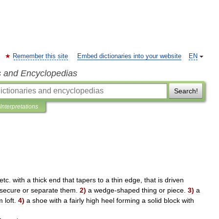
Remember this site
Embed dictionaries into your website
EN
s and Encyclopedias
Search!
Interpretations
etc
.
with
a
thick
end
that
tapers
to
a
thin
edge
,
that
is
driven
secure
or
separate
them
.
2
)
a
wedge
-
shaped
thing
or
piece
.
3
)
a
m
loft
.
4
)
a
shoe
with
a
fairly
high
heel
forming
a
solid
block
with