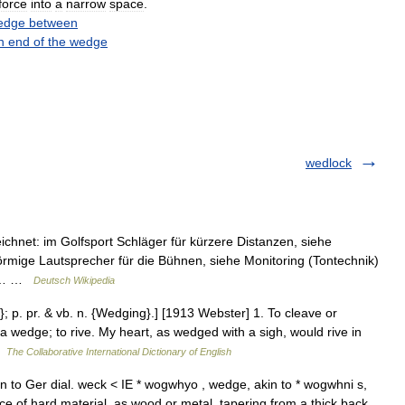
force
into
a
narrow
space
.
edge
between
n
end
of
the
wedge
wedlock
chnet: im Golfsport Schläger für kürzere Distanzen, siehe
örmige Lautsprecher für die Bühnen, siehe Monitoring (Tontechnik)
ßen… …
Deutsch Wikipedia
; p. pr. & vb. n. {Wedging}.] [1913 Webster] 1. To cleave or
 wedge; to rive. My heart, as wedged with a sigh, would rive in
 …
The Collaborative International Dictionary of English
 to Ger dial. weck < IE * wogwhyo , wedge, akin to * wogwhni s,
 of hard material, as wood or metal, tapering from a thick back