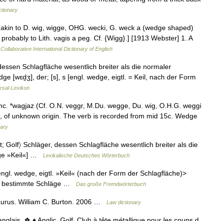
ctionary
 akin to D. wig, wigge, OHG. wecki, G. weck a (wedge shaped)
d probably to Lith. vagis a peg. Cf. {Wigg}.] [1913 Webster] 1. A
Collaborative International Dictionary of English
 dessen Schlagfläche wesentlich breiter als die normaler
dge [wɛd̮ʒ], der; [s], s [engl. wedge, eigtl. = Keil, nach der Form
rsal-Lexikon
. *wagjaz (Cf. O.N. veggr, M.Du. wegge, Du. wig, O.H.G. weggi
, of unknown origin. The verb is recorded from mid 15c. Wedge
nary
rt; Golf〉 Schläger, dessen Schlagfläche wesentlich breiter als die
edge »Keil«] …
Lexikalische Deutsches Wörterbuch
engl. wedge, eigtl. »Keil« (nach der Form der Schlagfläche)>
 für bestimmte Schläge …
Das große Fremdwörterbuch
aurus. William C. Burton. 2006 …
Law dictionary
glais. ❖ ♦ Anglic. Golf. Club à tête métallique pour les coups d