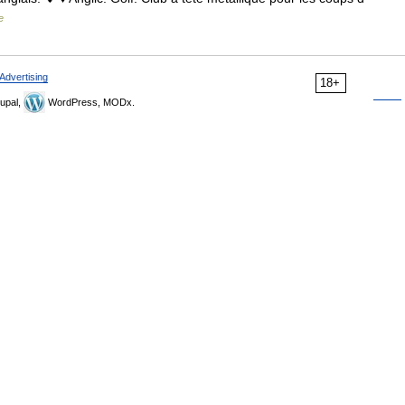
e
Advertising
18+
upal,
WordPress, MODx.