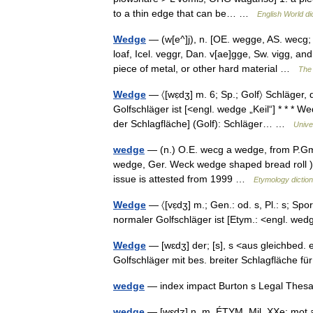
to a thin edge that can be… …
English World di
Wedge
— (w[e^]j), n. [OE. wegge, AS. wecg;
loaf, Icel. veggr, Dan. v[ae]gge, Sw. vigg, an
piece of metal, or other hard material …
The 
Wedge
— 〈[wɛ̣dʒ] m. 6; Sp.; Golf〉 Schläger,
Golfschläger ist [<engl. wedge „Keil“] * * * We
der Schlagfläche] (Golf): Schläger… …
Unive
wedge
— (n.) O.E. wecg a wedge, from P.Gmc
wedge, Ger. Weck wedge shaped bread roll )
issue is attested from 1999 …
Etymology dictio
Wedge
— 〈[vɛ̣dʒ] m.; Gen.: od. s, Pl.: s; Spo
normaler Golfschläger ist [Etym.: <engl. w
Wedge
— [wɛdʒ] der; [s], s <aus gleichbed. 
Golfschläger mit bes. breiter Schlagfläche
wedge
— index impact Burton s Legal Thes
wedge
— [wɛdʒ] n. m. ÉTYM. Mil. XXe; mot an