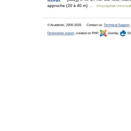
approche (20 à 40 m) …
Encyclopédie Universell
© Academic, 2000-2026
Contact us:
Technical Support
,
Dictionaries export
, created on PHP,
Joomla,
Dr