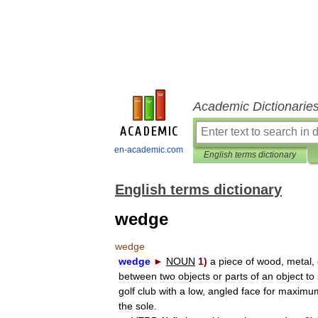
Academic Dictionarie
en-academic.com
English terms dictionary
English terms dictionary
wedge
wedge
wedge
►
NOUN
1
)
a
piece
of
wood
,
metal
,
between
two
objects
or
parts
of
an
object
to
golf
club
with
a
low
,
angled
face
for
maximu
the
sole
.