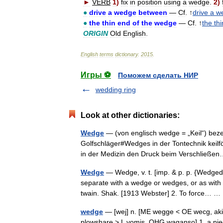
►
VERB
1
)
fix
in
position
using
a
wedge
.
2
)
●
drive
a
wedge
between
—
Cf
. ↑
drive
a
w
●
the
thin
end
of
the
wedge
—
Cf
. ↑
the
thi
ORIGIN
Old
English
.
English
terms
dictionary
.
2015
.
Игры ⚽
Поможем сделать НИР
wedding ring
Look at other dictionaries:
Wedge
— (von englisch wedge = „Keil“) bezei
Golfschläger#Wedges in der Tontechnik keilf
in der Medizin den Druck beim Verschlie
Wedge
— Wedge, v. t. [imp. & p. p. {Wedged}
separate with a wedge or wedges, or as with a
twain. Shak. [1913 Webster] 2. To force…
wedge
— [wej] n. [ME wegge < OE wecg, akin
plowshare > L vomis, OHG waganso] 1. a piece